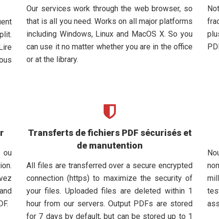
Our services work through the web browser, so
No
that is all you need. Works on all major platforms
fr
uent
including Windows, Linux and MacOS X. So you
plu
lit.
can use it no matter whether you are in the office
PDF
Lire
or at the library.
ous
r
Transferts de fichiers PDF sécurisés et
de manutention
, ou
No
on.
All files are transferred over a secure encrypted
no
uvez
connection (https) to maximize the security of
mil
uand
your files. Uploaded files are deleted within 1
tes
DF.
hour from our servers. Output PDFs are stored
ass
for 7 days by default, but can be stored up to 1