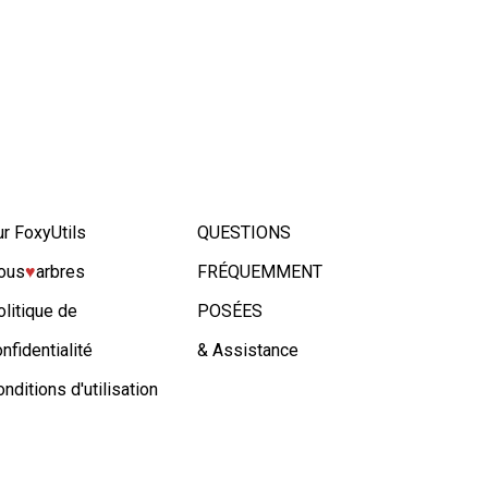
ur FoxyUtils
QUESTIONS
ous
♥︎
arbres
FRÉQUEMMENT
olitique de
POSÉES
nfidentialité
& Assistance
nditions d'utilisation