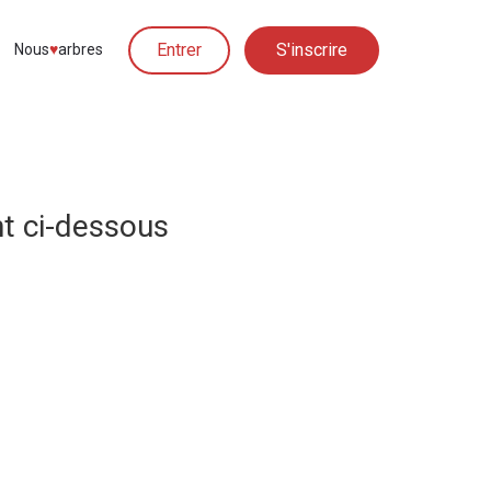
Entrer
S'inscrire
Nous
♥︎
arbres
t ci-dessous