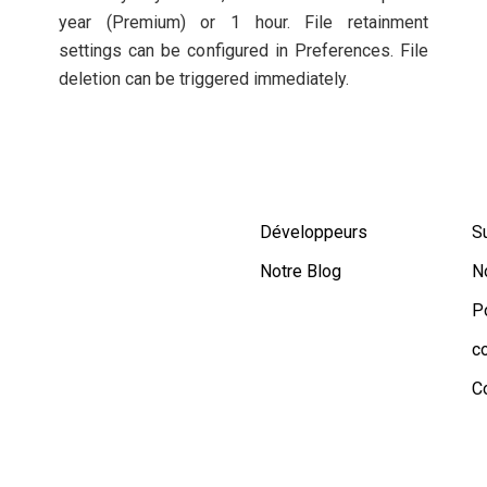
year (Premium) or 1 hour. File retainment
settings can be configured in Preferences. File
deletion can be triggered immediately.
Développeurs
S
Notre Blog
N
P
co
Co