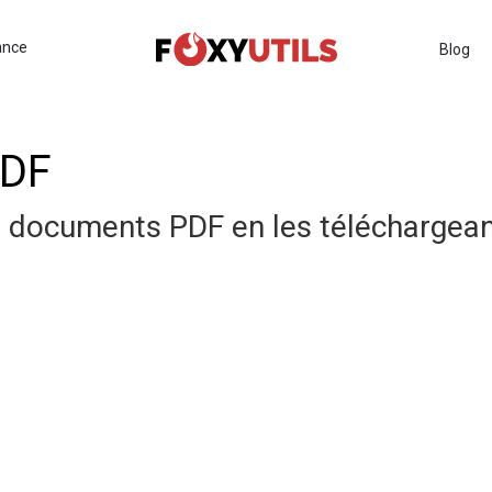
ance
Blog
PDF
s documents PDF en les téléchargean