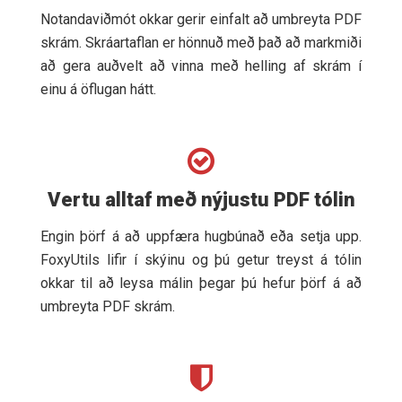
Notandaviðmót okkar gerir einfalt að umbreyta PDF
skrám. Skráartaflan er hönnuð með það að markmiði
að gera auðvelt að vinna með helling af skrám í
einu á öflugan hátt.
Vertu alltaf með nýjustu PDF tólin
Engin þörf á að uppfæra hugbúnað eða setja upp.
FoxyUtils lifir í skýinu og þú getur treyst á tólin
okkar til að leysa málin þegar þú hefur þörf á að
umbreyta PDF skrám.