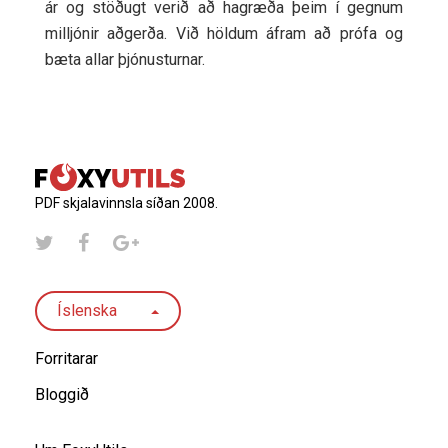
ár og stöðugt verið að hagræða þeim í gegnum
milljónir aðgerða. Við höldum áfram að prófa og
bæta allar þjónusturnar.
PDF skjalavinnsla síðan 2008.
Íslenska
Forritarar
Bloggið