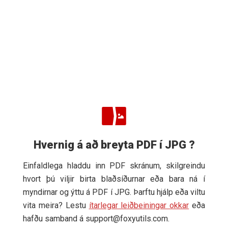
Hvernig á að breyta PDF í JPG ?
Einfaldlega hladdu inn PDF skránum, skilgreindu
hvort þú viljir birta blaðsíðurnar eða bara ná í
myndirnar og ýttu á PDF í JPG. Þarftu hjálp eða viltu
vita meira? Lestu
ítarlegar leiðbeiningar okkar
eða
hafðu samband á
support@foxyutils.com
.