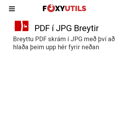
PDF í JPG Breytir
Breyttu PDF skrám í JPG með því að
hlaða þeim upp hér fyrir neðan