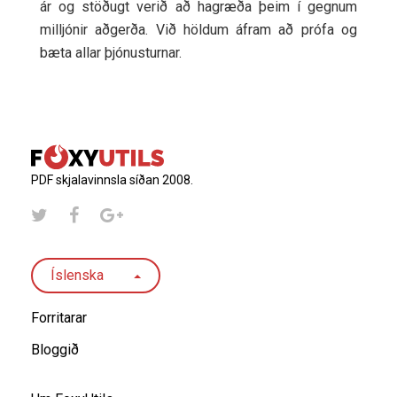
ár og stöðugt verið að hagræða þeim í gegnum
milljónir aðgerða. Við höldum áfram að prófa og
bæta allar þjónusturnar.
PDF skjalavinnsla síðan 2008.
Íslenska
Forritarar
Bloggið