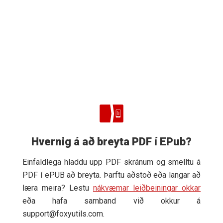
Hvernig á að breyta PDF í EPub?
Einfaldlega hladdu upp PDF skránum og smelltu á
PDF í ePUB að breyta. Þarftu aðstoð eða langar að
læra meira? Lestu
nákvæmar leiðbeiningar okkar
eða hafa samband við okkur á
support@foxyutils.com
.