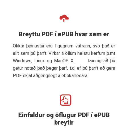
Breyttu PDF í ePUB hvar sem er
Okkar þjónustur eru í gegnum vafrann, svo það er
allt sem þú þarft. Virkar á öllum helstu kerfum þ.mt
Windows, Linux og MacOS X. Þannig að þú
getur notað það þegar þarf, t.d. ef þú þarft að gera
PDF skjal aðgengilegt á ebókarlesara.
Einfaldur og öflugur PDF í ePUB
breytir