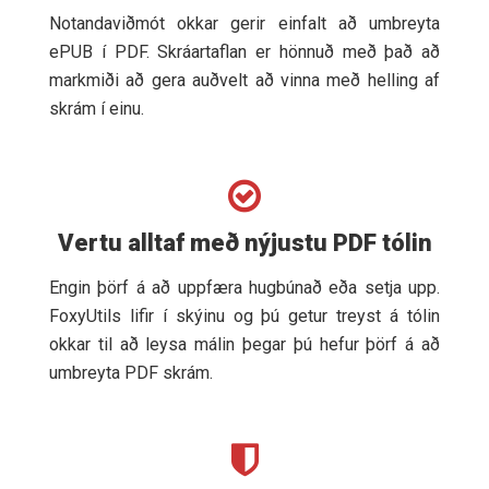
Notandaviðmót okkar gerir einfalt að umbreyta
ePUB í PDF. Skráartaflan er hönnuð með það að
markmiði að gera auðvelt að vinna með helling af
skrám í einu.
Vertu alltaf með nýjustu PDF tólin
Engin þörf á að uppfæra hugbúnað eða setja upp.
FoxyUtils lifir í skýinu og þú getur treyst á tólin
okkar til að leysa málin þegar þú hefur þörf á að
umbreyta PDF skrám.