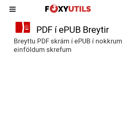
PDF í ePUB Breytir
Breyttu PDF skrám í ePUB í nokkrum
einföldum skrefum