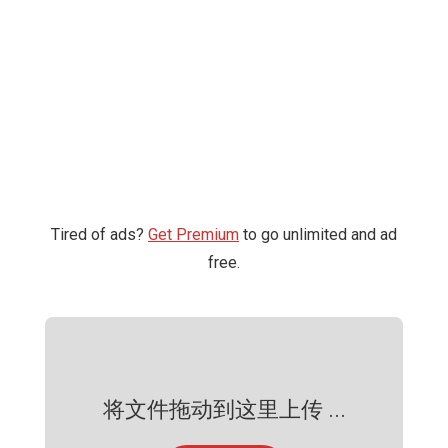
Tired of ads?
Get Premium
to go unlimited and ad
free.
将文件拖动到这里上传 ...