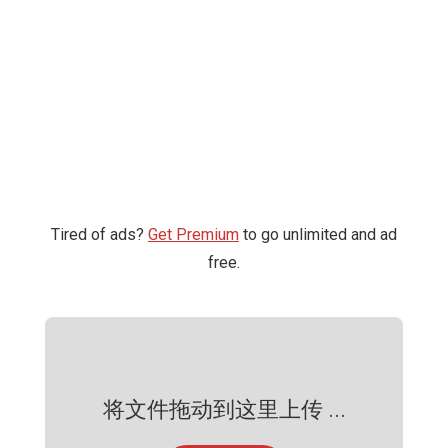
Tired of ads?
Get Premium
to go unlimited and ad
free.
将文件拖动到这里上传 ...