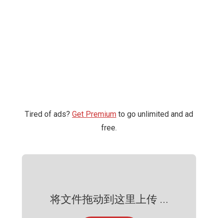
Tired of ads?
Get Premium
to go unlimited and ad
free.
将文件拖动到这里上传 ...