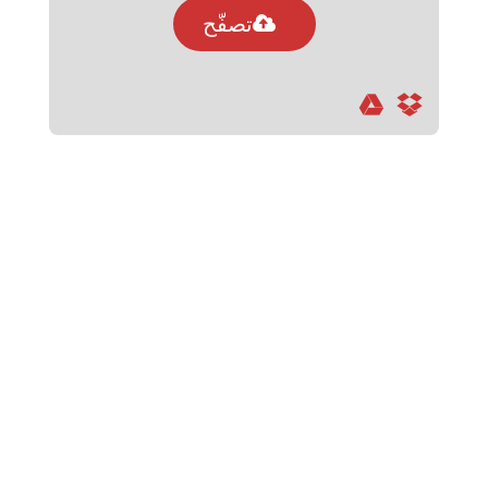
تصفّح