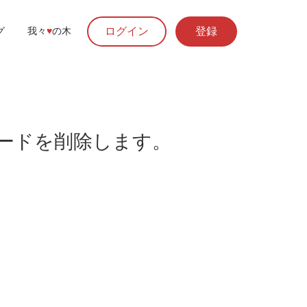
ログイン
登録
グ
我々
♥︎
の木
ワードを削除します。