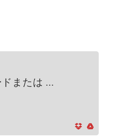
たは ...