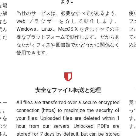
ます。
な場
当社のサービスは、必要なすべてがあるよう、
使
を解
web ブラウザーを介して動作します。
フ
はも
Windows、Linux、MacOS X を含むすべての主
ブ
読ん
要なプラットフォームで動作します。 だからあ
て
くだ
なたがオフィスや図書館でかどうかに関係なく
め
使用できます。
。
安全なファイル転送と処理
トー
All files are transferred over a secure encrypted
我
ん。
connection (https) to maximize the security of
っ
ックを
your files. Uploaded files are deleted within 1
す
のツ
hour from our servers. Unlocked PDFs are
す
住ん
stored for 7 days by default, but can be stored