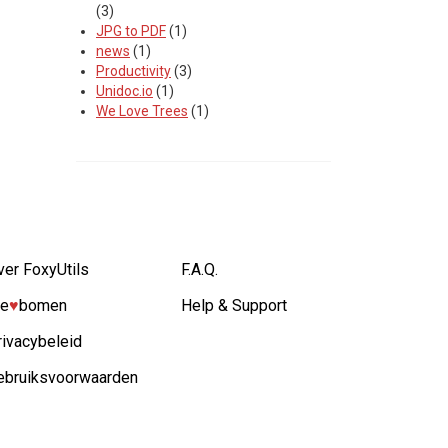
(3)
JPG to PDF
(1)
news
(1)
Productivity
(3)
Unidoc.io
(1)
We Love Trees
(1)
ver FoxyUtils
F.A.Q.
e
♥︎
bomen
Help & Support
rivacybeleid
ebruiksvoorwaarden