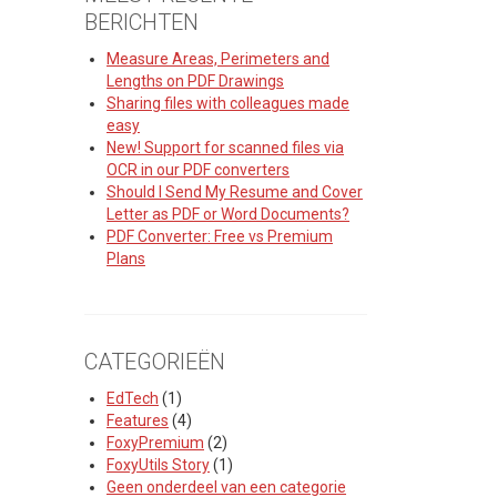
BERICHTEN
Measure Areas, Perimeters and
Lengths on PDF Drawings
Sharing files with colleagues made
easy
New! Support for scanned files via
OCR in our PDF converters
Should I Send My Resume and Cover
Letter as PDF or Word Documents?
PDF Converter: Free vs Premium
Plans
CATEGORIEËN
EdTech
(1)
Features
(4)
FoxyPremium
(2)
FoxyUtils Story
(1)
Geen onderdeel van een categorie