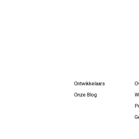
Ontwikkelaars
O
Onze Blog
W
P
G