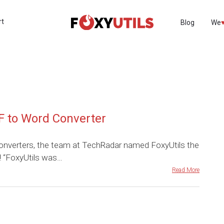
rt
Blog
We
♥
F to Word Converter
onverters, the team at TechRadar named FoxyUtils the
 “FoxyUtils was…
Read More