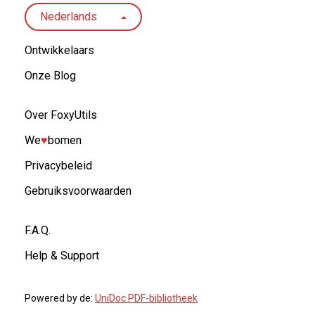
Nederlands
Ontwikkelaars
Onze Blog
Over FoxyUtils
We
♥︎
bomen
Privacybeleid
Gebruiksvoorwaarden
F.A.Q.
Help & Support
Powered by de:
UniDoc PDF-bibliotheek