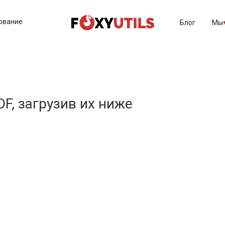
ование
Блог
Мы
♥
F, загрузив их ниже