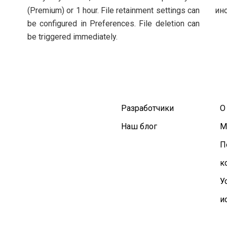
(Premium) or 1 hour. File retainment settings can
ин
be configured in Preferences. File deletion can
be triggered immediately.
Разработчики
О
Наш блог
М
П
к
У
и