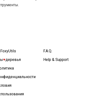
струменты.
 FoxyUtils
F.A.Q.
ы
♥︎
деревья
Help & Support
олитика
онфиденциальности
словия
спользования