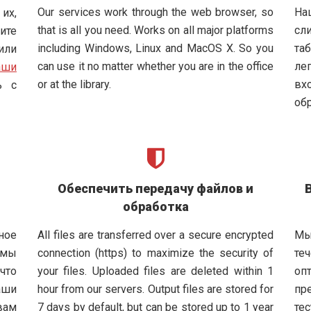
Our services work through the web browser, so
На
их,
that is all you need. Works on all major platforms
сл
ите
including Windows, Linux and MacOS X. So you
та
или
can use it no matter whether you are in the office
ле
аши
or at the library.
вх
ь с
обр
Обеспечить передачу файлов и
обработка
ное
All files are transferred over a secure encrypted
Мы
емы
connection (https) to maximize the security of
те
 что
your files. Uploaded files are deleted within 1
оп
ши
hour from our servers. Output files are stored for
пр
вам
7 days by default, but can be stored up to 1 year
те