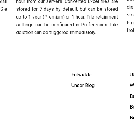
rall
hour from our servers. Converted Excel files are
die
 Sie
stored for 7 days by default, but can be stored
sol
up to 1 year (Premium) or 1 hour. File retainment
Er
settings can be configured in Preferences. File
frei
deletion can be triggered immediately.
Entwickler
Ü
Unser Blog
W
D
B
N