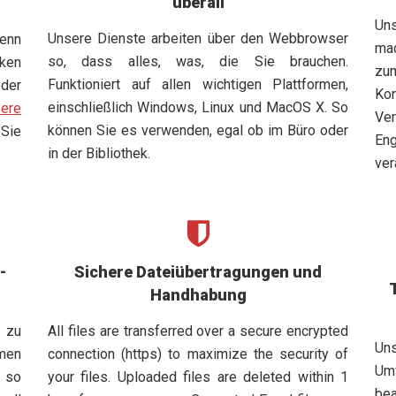
überall
Un
Unsere Dienste arbeiten über den Webbrowser
enn
mac
so, dass alles, was, die Sie brauchen.
cken
zum
Funktioniert auf allen wichtigen Plattformen,
der
Ko
einschließlich Windows, Linux und MacOS X. So
ere
Ver
können Sie es verwenden, egal ob im Büro oder
 Sie
En
in der Bibliothek.
ver
-
Sichere Dateiübertragungen und
Handhabung
 zu
All files are transferred over a secure encrypted
Un
emen
connection (https) to maximize the security of
Um
 so
your files. Uploaded files are deleted within 1
bea