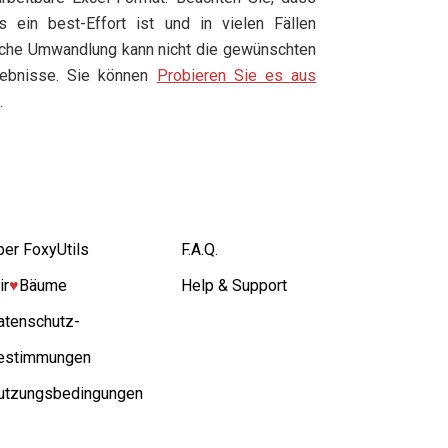
s ein best-Effort ist und in vielen Fällen
che Umwandlung kann nicht die gewünschten
gebnisse. Sie können
Probieren Sie es aus
.
ber FoxyUtils
F.A.Q.
ir
♥︎
Bäume
Help & Support
atenschutz-
estimmungen
utzungsbedingungen