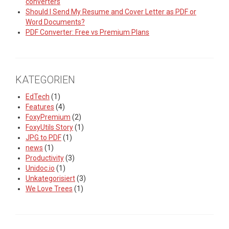
converters
Should I Send My Resume and Cover Letter as PDF or
Word Documents?
PDF Converter: Free vs Premium Plans
KATEGORIEN
EdTech
(1)
Features
(4)
FoxyPremium
(2)
FoxyUtils Story
(1)
JPG to PDF
(1)
news
(1)
Productivity
(3)
Unidoc.io
(1)
Unkategorisiert
(3)
We Love Trees
(1)